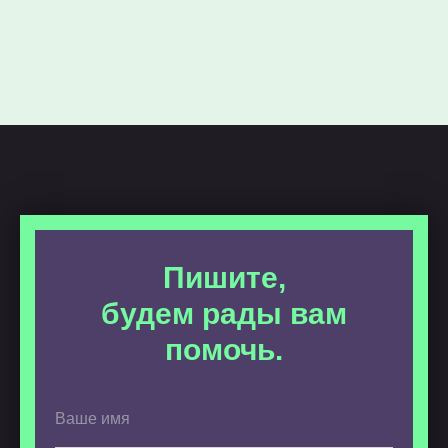
Пишите,
будем рады вам
помочь.