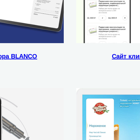
тора BLANCO
Cайт кл