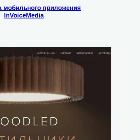
а мобильного приложения
InVoiceMedia