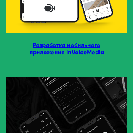
Разработка мобильного
приложения InVoiceMedia