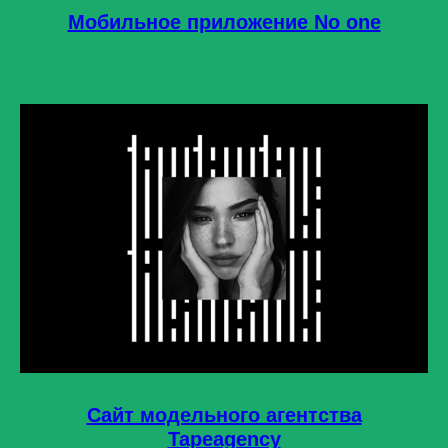
Мобильное приложение No one
Сайт модельного агентства
Tapeagency