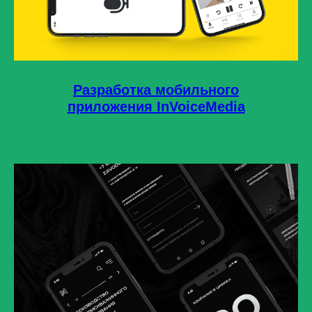
Разработка мобильного
приложения InVoiceMedia